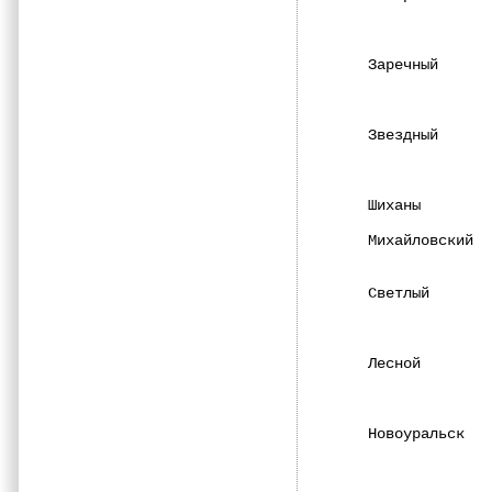
              
Заречный      
              
Звездный      
              
Шиханы        
Михайловский  
              
Светлый       
              
Лесной        
              
              
Новоуральск   
              
              
              