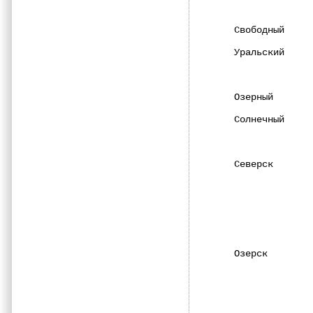
              
Свободный     
Уральский     
              
Озерный       
Солнечный     
              
Северск       
              
              
              
              
              
Озерск        
              
              
              
              