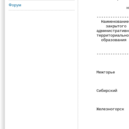
              
Форум
             н
--------------
  Наименование
    закрытого 
административн
территориально
  образования 
              
              
--------------
              
Межгорье      
              
Сибирский     
              
Железногорск  
              
              
              
              