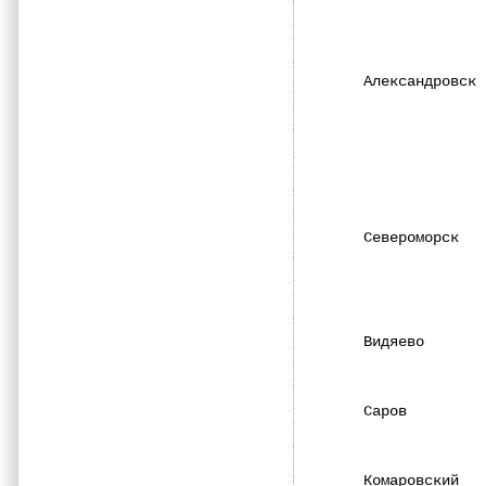
              
              
              
Александровск 
              
              
              
              
              
              
              
Североморск   
              
              
              
              
Видяево       
              
Саров         
              
Комаровский   