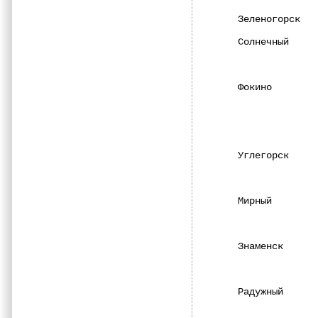
Зеленогорск   
Солнечный     
              
Фокино        
              
              
              
Углегорск     
              
Мирный        
              
Знаменск      
              
Радужный      
              