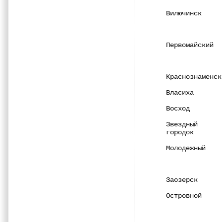
Вилючинск     
              
Первомайский  
              
Краснознаменск
Власиха       
Восход        
Звездный      
городок       
Молодежный    
              
Заозерск      
Островной     
              
              
              